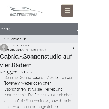
Beitrag
Alle Beiträge
roadster-tours
Alle Beiträge
15. Apr. 2020
2 Min. Lesezeit
Cabrio - Sonnenstudio auf
Allgemeine Nachrichten
vier Rädern
Cabrio/Roadster
Aktualisiert:
5. Mai 2021
Events
Sommer, Sonne, Cabrio - Viele fahren bei 
Touren
schönem Wetter oben offen. 
Cabriofahren ist für sie Freiheit und 
Naturerlebnis. Die Freiheit wirkt sich aber 
auch auf die Sicherheit aus, sowohl beim 
Fahren als auch bei abgestelltem 